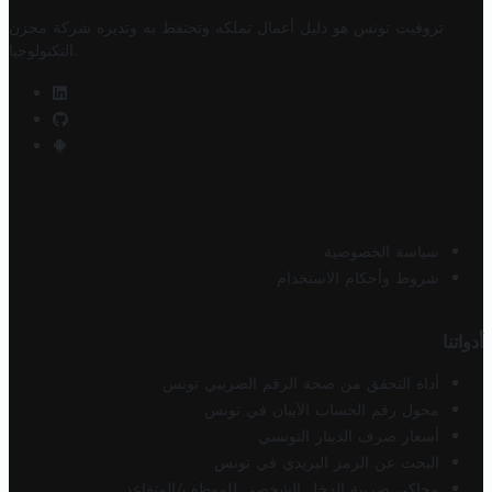
تروفيت تونس هو دليل أعمال تملكه وتحتفظ به وتديره
شركة مخزن
.
التكنولوجيا
سياسة الخصوصية
شروط وأحكام الاستخدام
أدواتنا
أداة التحقق من صحة الرقم الضريبي تونس
محول رقم الحساب الآيبان في تونس
أسعار صرف الدينار التونسي
البحث عن الرمز البريدي في تونس
محاكي ضريبة الدخل الشخصي للموظف/المتقاعد