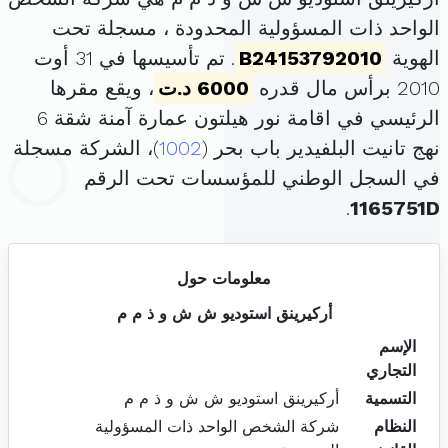
الواحد ذات المسؤولية المحدودة ، مسجلة تحت
الهوية
B24153792010
. تم تأسيسها في 31 أوت
2010 برأس مال قدره
6000 د.ت
، ويقع مقرها
الرئيسي في اقامة نور هيلتون عمارة آمنة شقة 6
نهج تانيت البلفيدير باب بحر (
1002
)، الشركة مسجلة
في السجل الوطني للمؤسسات تحت الرقم
.
1165751D
معلومات حول
أركيرينق استوديو ش ش و ذ م م
الإسم
التجاري
التسمية
أركيرينق استوديو ش ش و ذ م م
النظام
شركة الشخص الواحد ذات المسؤولية