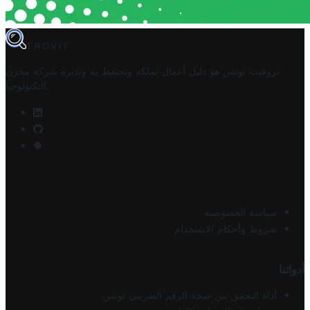
TROVIT
تروفيت تونس هو دليل أعمال تملكه وتحتفظ به وتديره
شركة مخزن
.
التكنولوجيا
سياسة الخصوصية
شروط وأحكام الاستخدام
أدواتنا
أداة التحقق من صحة الرقم الضريبي تونس