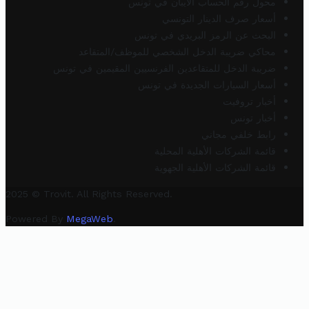
محول رقم الحساب الآيبان في تونس
أسعار صرف الدينار التونسي
البحث عن الرمز البريدي في تونس
محاكي ضريبة الدخل الشخصي للموظف/المتقاعد
ضريبة الدخل للمتقاعدين الفرنسيين المقيمين في تونس
أسعار السيارات الجديدة في تونس
أخبار تروفيت
أخبار تونس
رابط خلفي مجاني
قائمة الشركات الأهلية المحلية
قائمة الشركات الأهلية الجهوية
2025 © Trovit. All Rights Reserved.
Powered By
MegaWeb
.