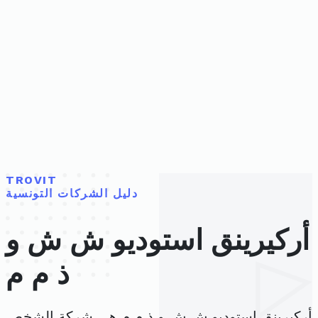
TROVIT
دليل الشركات التونسية
أركيرينق استوديو ش ش و
ذ م م
أركيرينق استوديو ش ش و ذ م م هي شركة الشخص