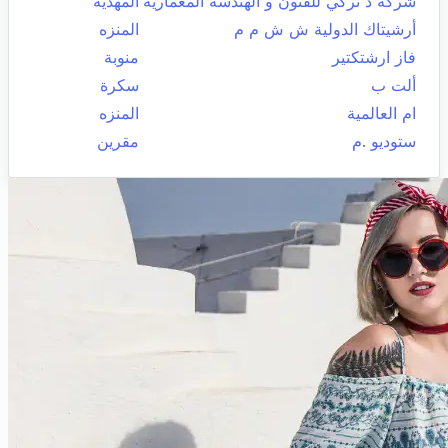
شركة د تركي للفنون و الهندسة المعمارية
المهدية
أرشيتاك الدولية ش ش م م
المنزه
فاز ارشتكتير
منوبة
ألت ب
سكرة
ام العالمية
المنزه
ستوديو .م
مقرين