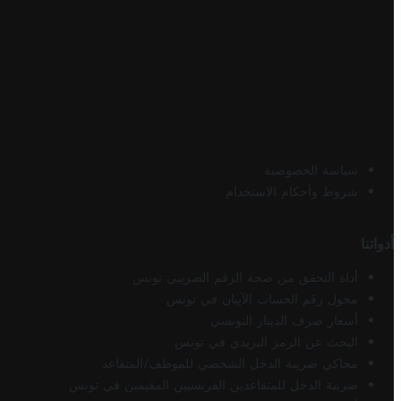
سياسة الخصوصية
شروط وأحكام الاستخدام
أدواتنا
أداة التحقق من صحة الرقم الضريبي تونس
محول رقم الحساب الآيبان في تونس
أسعار صرف الدينار التونسي
البحث عن الرمز البريدي في تونس
محاكي ضريبة الدخل الشخصي للموظف/المتقاعد
ضريبة الدخل للمتقاعدين الفرنسيين المقيمين في تونس