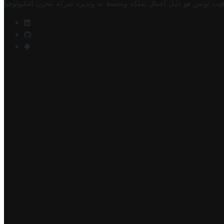
فيت تونس هو دليل أعمال تملكه وتحتفظ به وتديره
شركة مخزن التكنولوجيا