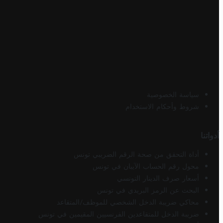
سياسة الخصوصية
شروط وأحكام الاستخدام
أدواتنا
أداة التحقق من صحة الرقم الضريبي تونس
محول رقم الحساب الآيبان في تونس
أسعار صرف الدينار التونسي
البحث عن الرمز البريدي في تونس
محاكي ضريبة الدخل الشخصي للموظف/المتقاعد
ضريبة الدخل للمتقاعدين الفرنسيين المقيمين في تونس