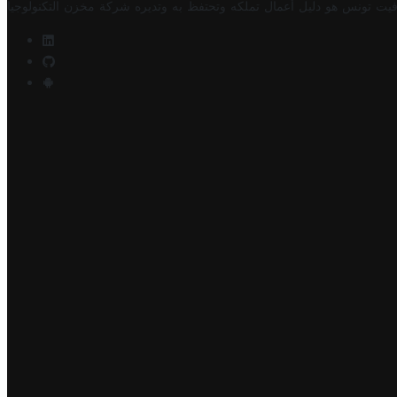
فيت تونس هو دليل أعمال تملكه وتحتفظ به وتديره
شركة مخزن التكنولوجيا