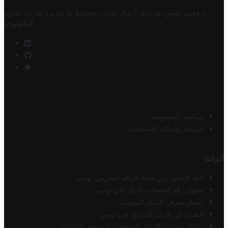
تروفيت تونس هو دليل أعمال تملكه وتحتفظ به وتديره
شركة مخزن
.
التكنولوجيا
سياسة الخصوصية
شروط وأحكام الاستخدام
أدواتنا
أداة التحقق من صحة الرقم الضريبي تونس
محول رقم الحساب الآيبان في تونس
أسعار صرف الدينار التونسي
البحث عن الرمز البريدي في تونس
محاكي ضريبة الدخل الشخصي للموظف/المتقاعد