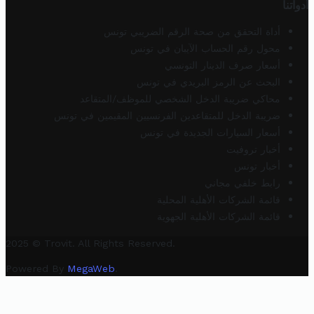
أدواتنا
أداة التحقق من صحة الرقم الضريبي تونس
محول رقم الحساب الآيبان في تونس
أسعار صرف الدينار التونسي
البحث عن الرمز البريدي في تونس
محاكي ضريبة الدخل الشخصي للموظف/المتقاعد
ضريبة الدخل للمتقاعدين الفرنسيين المقيمين في تونس
أسعار السيارات الجديدة في تونس
أخبار تروفيت
أخبار تونس
رابط خلفي مجاني
قائمة الشركات الأهلية المحلية
قائمة الشركات الأهلية الجهوية
2025 © Trovit. All Rights Reserved.
Powered By
MegaWeb
.