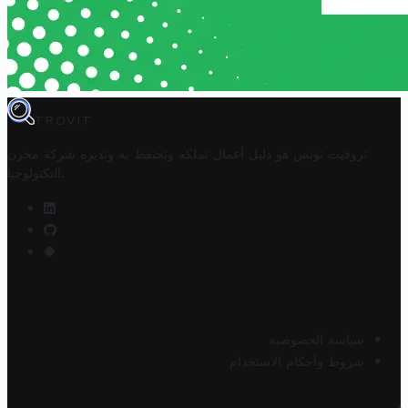
TROVIT
تروفيت تونس هو دليل أعمال تملكه وتحتفظ به وتديره
شركة مخزن
.
التكنولوجيا
سياسة الخصوصية
شروط وأحكام الاستخدام