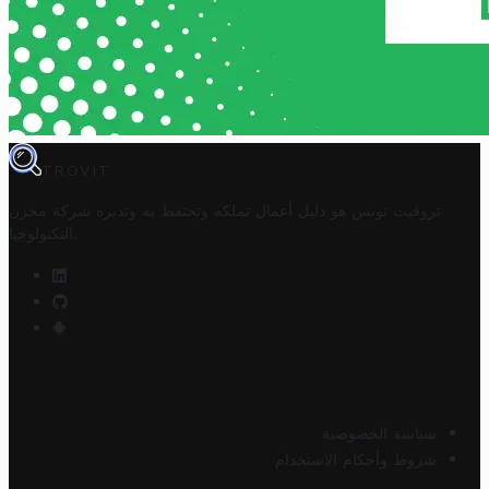
TROVIT
تروفيت تونس هو دليل أعمال تملكه وتحتفظ به وتديره
شركة مخزن
.
التكنولوجيا
سياسة الخصوصية
شروط وأحكام الاستخدام