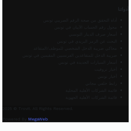
أدواتنا
أداة التحقق من صحة الرقم الضريبي تونس
محول رقم الحساب الآيبان في تونس
أسعار صرف الدينار التونسي
البحث عن الرمز البريدي في تونس
محاكي ضريبة الدخل الشخصي للموظف/المتقاعد
ضريبة الدخل للمتقاعدين الفرنسيين المقيمين في تونس
أسعار السيارات الجديدة في تونس
أخبار تروفيت
أخبار تونس
رابط خلفي مجاني
قائمة الشركات الأهلية المحلية
قائمة الشركات الأهلية الجهوية
2025 © Trovit. All Rights Reserved.
Powered By
MegaWeb
.