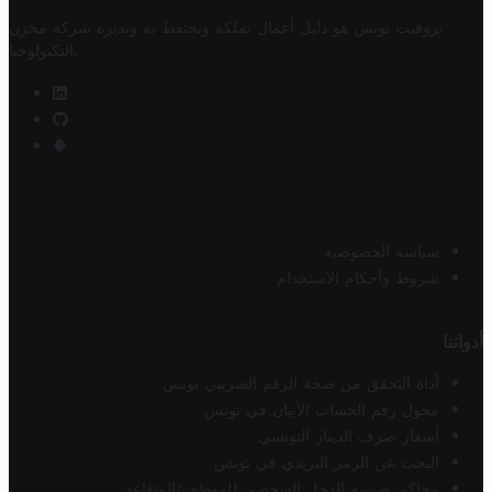
تروفيت تونس هو دليل أعمال تملكه وتحتفظ به وتديره
شركة مخزن
.
التكنولوجيا
سياسة الخصوصية
شروط وأحكام الاستخدام
أدواتنا
أداة التحقق من صحة الرقم الضريبي تونس
محول رقم الحساب الآيبان في تونس
أسعار صرف الدينار التونسي
البحث عن الرمز البريدي في تونس
محاكي ضريبة الدخل الشخصي للموظف/المتقاعد