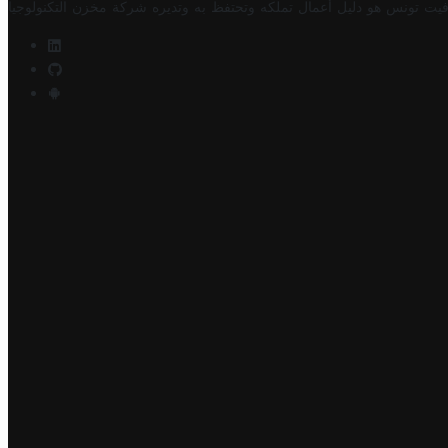
فيت تونس هو دليل أعمال تملكه وتحتفظ به وتديره
شركة مخزن التكنولوجيا