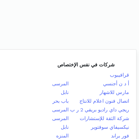
شركات في نفس الإختصاص
قرافيبوب
أ د ن أجنسي
المرسى
مارس للاشهار
نابل
اتصال فنون اعلام للانتاج
باب بحر
ريجي داي راديو بريفي 2 ر ب
المرسى
شركة الثقة للإستشارات
المرسى
نيكسيفاي سوفتوير
نابل
فور براند
المنزه