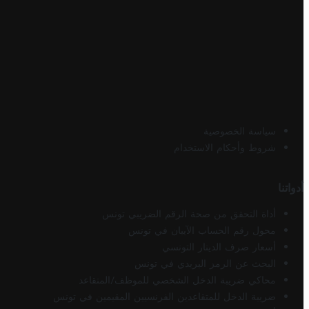
سياسة الخصوصية
شروط وأحكام الاستخدام
أدواتنا
أداة التحقق من صحة الرقم الضريبي تونس
محول رقم الحساب الآيبان في تونس
أسعار صرف الدينار التونسي
البحث عن الرمز البريدي في تونس
محاكي ضريبة الدخل الشخصي للموظف/المتقاعد
ضريبة الدخل للمتقاعدين الفرنسيين المقيمين في تونس