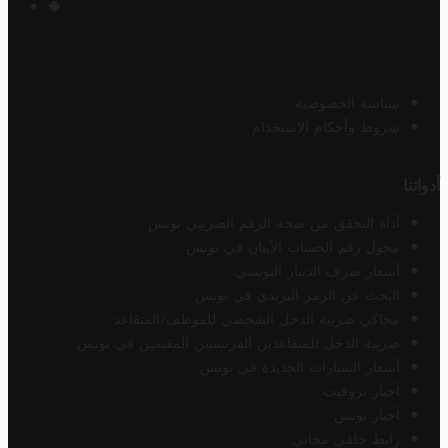
سياسة الخصوصية
شروط وأحكام الاستخدام
أدواتنا
أداة التحقق من صحة الرقم الضريبي تونس
محول رقم الحساب الآيبان في تونس
أسعار صرف الدينار التونسي
البحث عن الرمز البريدي في تونس
محاكي ضريبة الدخل الشخصي للموظف/المتقاعد
ضريبة الدخل للمتقاعدين الفرنسيين المقيمين في تونس
أسعار السيارات الجديدة في تونس
أخبار تروفيت
أخبار تونس
رابط خلفي مجاني