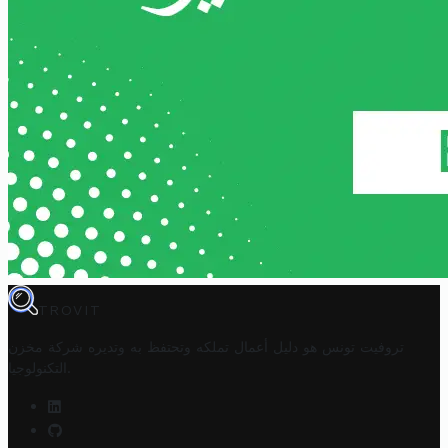
TROVIT
تروفيت تونس هو دليل أعمال تملكه وتحتفظ به وتديره
شركة مخزن
.
التكنولوجيا