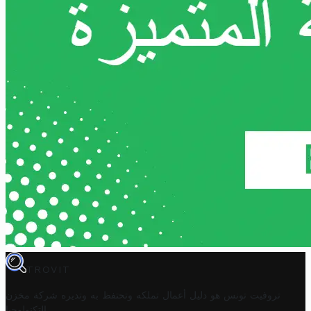
TROVIT
تروفيت تونس هو دليل أعمال تملكه وتحتفظ به وتديره
شركة مخزن
.
التكنولوجيا