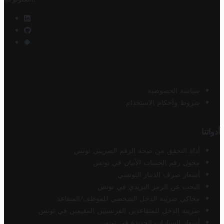
سياسة الخصوصية
شروط وأحكام الاستخدام
أدواتنا
أداة التحقق من صحة الرقم الضريبي تونس
محول رقم الحساب الآيبان في تونس
أسعار صرف الدينار التونسي
البحث عن الرمز البريدي في تونس
محاكي ضريبة الدخل الشخصي للموظف/المتقاعد
ضريبة الدخل للمتقاعدين الفرنسيين المقيمين في تونس
أسعار السيارات الجديدة في تونس