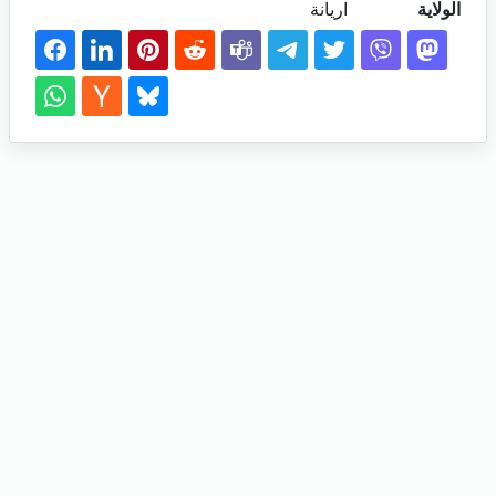
الولاية
اريانة