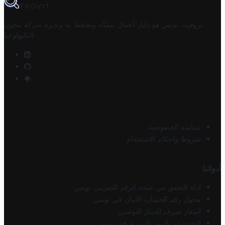
TROVIT
تروفيت تونس هو دليل أعمال تملكه وتحتفظ به وتديره
شركة مخزن
.
التكنولوجيا
سياسة الخصوصية
شروط وأحكام الاستخدام
أدواتنا
أداة التحقق من صحة الرقم الضريبي تونس
محول رقم الحساب الآيبان في تونس
أسعار صرف الدينار التونسي
البحث عن الرمز البريدي في تونس