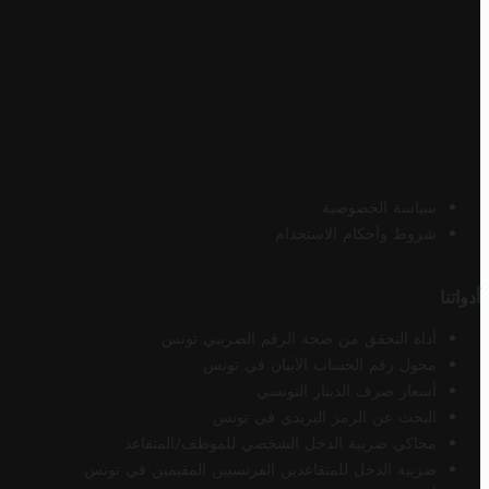
سياسة الخصوصية
شروط وأحكام الاستخدام
أدواتنا
أداة التحقق من صحة الرقم الضريبي تونس
محول رقم الحساب الآيبان في تونس
أسعار صرف الدينار التونسي
البحث عن الرمز البريدي في تونس
محاكي ضريبة الدخل الشخصي للموظف/المتقاعد
ضريبة الدخل للمتقاعدين الفرنسيين المقيمين في تونس