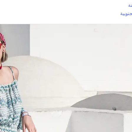
نة
جنوبية