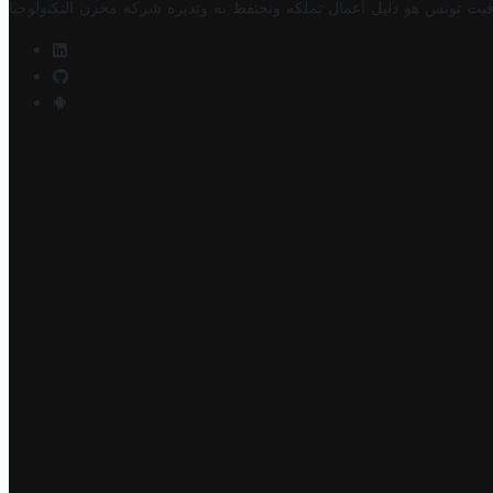
فيت تونس هو دليل أعمال تملكه وتحتفظ به وتديره
شركة مخزن التكنولوجيا