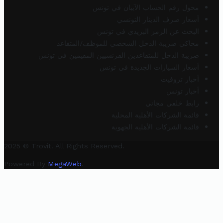
محول رقم الحساب الآيبان في تونس
أسعار صرف الدينار التونسي
البحث عن الرمز البريدي في تونس
محاكي ضريبة الدخل الشخصي للموظف/المتقاعد
ضريبة الدخل للمتقاعدين الفرنسيين المقيمين في تونس
أسعار السيارات الجديدة في تونس
أخبار تروفيت
أخبار تونس
رابط خلفي مجاني
قائمة الشركات الأهلية المحلية
قائمة الشركات الأهلية الجهوية
2025 © Trovit. All Rights Reserved.
Powered By
MegaWeb
.