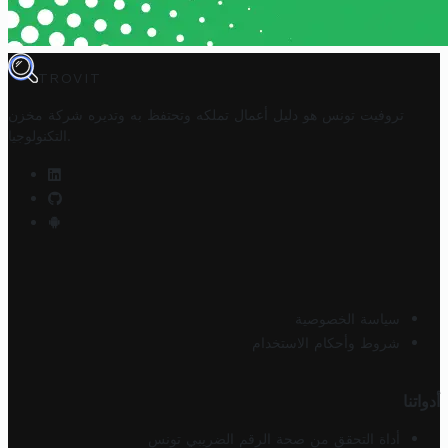
TROVIT
تروفيت تونس هو دليل أعمال تملكه وتحتفظ به وتديره
شركة مخزن
.
التكنولوجيا
سياسة الخصوصية
شروط وأحكام الاستخدام
أدواتنا
أداة التحقق من صحة الرقم الضريبي تونس