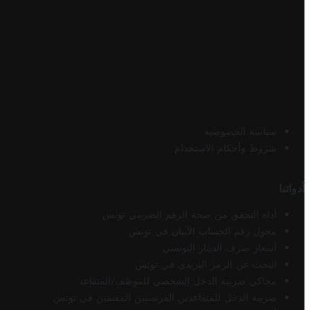
سياسة الخصوصية
شروط وأحكام الاستخدام
أدواتنا
أداة التحقق من صحة الرقم الضريبي تونس
محول رقم الحساب الآيبان في تونس
أسعار صرف الدينار التونسي
البحث عن الرمز البريدي في تونس
محاكي ضريبة الدخل الشخصي للموظف/المتقاعد
ضريبة الدخل للمتقاعدين الفرنسيين المقيمين في تونس