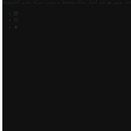
فيت تونس هو دليل أعمال تملكه وتحتفظ به وتديره
شركة مخزن التكنولوجيا