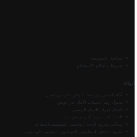
سياسة الخصوصية
شروط وأحكام الاستخدام
أدواتنا
أداة التحقق من صحة الرقم الضريبي تونس
محول رقم الحساب الآيبان في تونس
أسعار صرف الدينار التونسي
البحث عن الرمز البريدي في تونس
محاكي ضريبة الدخل الشخصي للموظف/المتقاعد
ضريبة الدخل للمتقاعدين الفرنسيين المقيمين في تونس