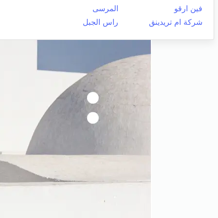
فين ارقو
المرسى
شركة ام تريدينق
راس الجبل