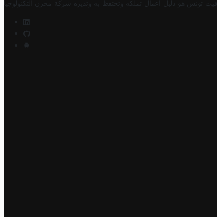
فيت تونس هو دليل أعمال تملكه وتحتفظ به وتديره
شركة مخزن التكنولوجيا