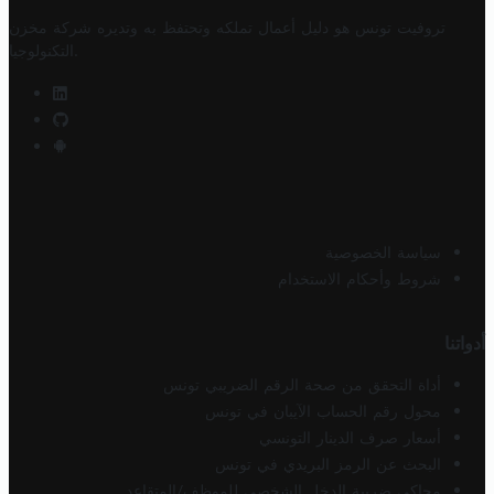
تروفيت تونس هو دليل أعمال تملكه وتحتفظ به وتديره
شركة مخزن
.
التكنولوجيا
سياسة الخصوصية
شروط وأحكام الاستخدام
أدواتنا
أداة التحقق من صحة الرقم الضريبي تونس
محول رقم الحساب الآيبان في تونس
أسعار صرف الدينار التونسي
البحث عن الرمز البريدي في تونس
محاكي ضريبة الدخل الشخصي للموظف/المتقاعد