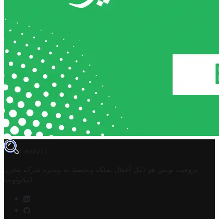
TROVIT
تروفيت تونس هو دليل أعمال تملكه وتحتفظ به وتديره
شركة مخزن
.
التكنولوجيا