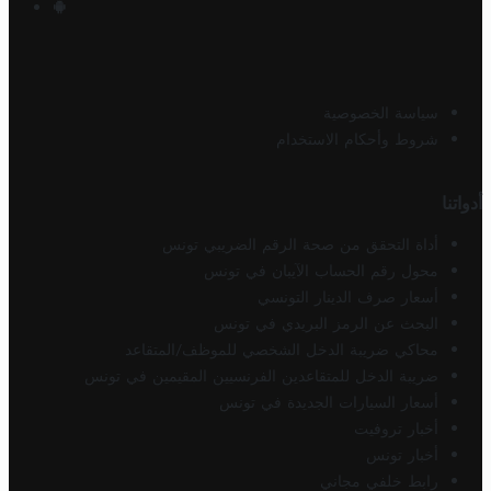
سياسة الخصوصية
شروط وأحكام الاستخدام
أدواتنا
أداة التحقق من صحة الرقم الضريبي تونس
محول رقم الحساب الآيبان في تونس
أسعار صرف الدينار التونسي
البحث عن الرمز البريدي في تونس
محاكي ضريبة الدخل الشخصي للموظف/المتقاعد
ضريبة الدخل للمتقاعدين الفرنسيين المقيمين في تونس
أسعار السيارات الجديدة في تونس
أخبار تروفيت
أخبار تونس
رابط خلفي مجاني