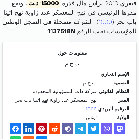
فيفري 2010 برأس مال قدره
15000 د.ت
، ويقع
مقرها الرئيسي في نهج المعسكر عدد زاوية نهج اثينا
باب بحر (
1000
)، الشركة مسجلة في السجل الوطني
للمؤسسات تحت الرقم
1137518N
.
معلومات حول
ب ح م
الإسم التجاري
التسمية
ب ح م
النظام القانوني
شركة ذات المسؤولية المحدودة
المقر
نهج المعسكر عدد زاوية نهج اثينا باب بحر
الترقيم البريدي
1000
الولاية
تونس