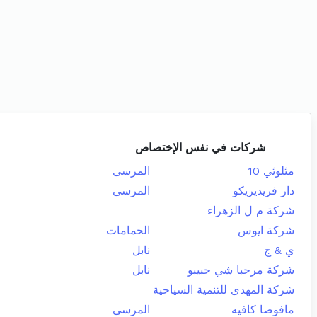
شركات في نفس الإختصاص
مثلوثي 10
المرسى
دار فريديريكو
المرسى
شركة م ل الزهراء
شركة ايوس
الحمامات
ي & ج
نابل
شركة مرحبا شي حبيبو
نابل
شركة المهدى للتنمية السياحية
مافوصا كافيه
المرسى