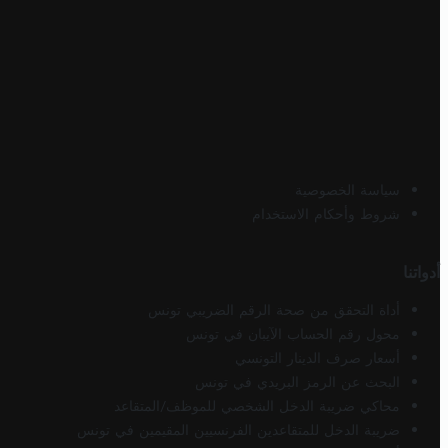
سياسة الخصوصية
شروط وأحكام الاستخدام
أدواتنا
أداة التحقق من صحة الرقم الضريبي تونس
محول رقم الحساب الآيبان في تونس
أسعار صرف الدينار التونسي
البحث عن الرمز البريدي في تونس
محاكي ضريبة الدخل الشخصي للموظف/المتقاعد
ضريبة الدخل للمتقاعدين الفرنسيين المقيمين في تونس