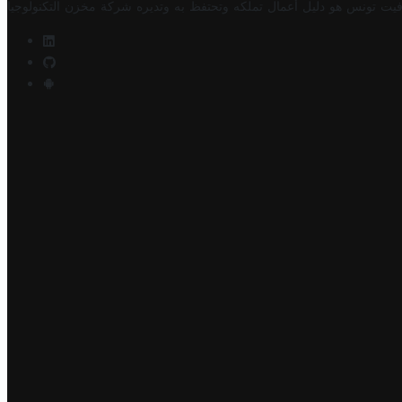
فيت تونس هو دليل أعمال تملكه وتحتفظ به وتديره
شركة مخزن التكنولوجيا