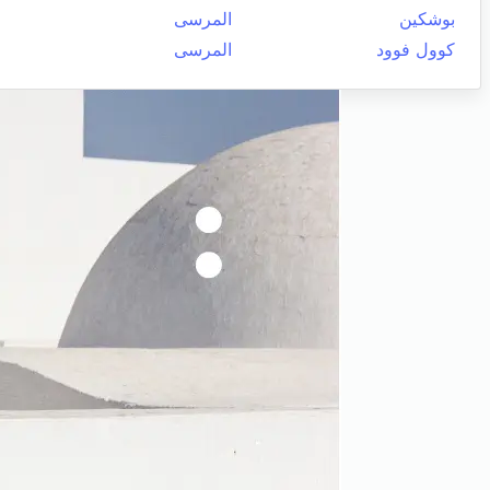
بوشكين
المرسى
كوول فوود
المرسى