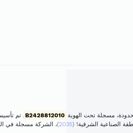
B2428812010
. تم تأسيسها في 12 فيفري 
2035
)، الشركة مسجلة في ا