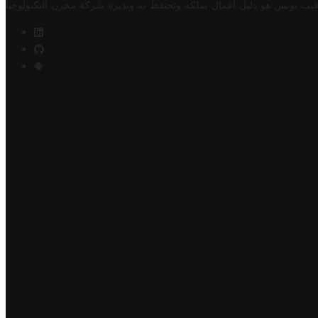
فيت تونس هو دليل أعمال تملكه وتحتفظ به وتديره
شركة مخزن التكنولوجيا