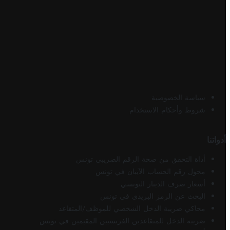
سياسة الخصوصية
شروط وأحكام الاستخدام
أدواتنا
أداة التحقق من صحة الرقم الضريبي تونس
محول رقم الحساب الآيبان في تونس
أسعار صرف الدينار التونسي
البحث عن الرمز البريدي في تونس
محاكي ضريبة الدخل الشخصي للموظف/المتقاعد
ضريبة الدخل للمتقاعدين الفرنسيين المقيمين في تونس