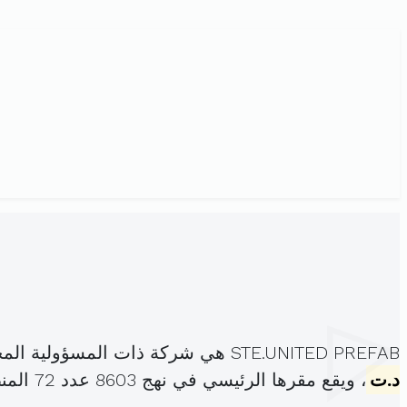
STE.UNITED PREFAB هي شركة ذات المسؤولية المحدودة، مسجلة تحت الهوية
د.ت
، ويقع مقرها الرئيسي في نهج 8603 عدد 72 المنطقة الصناعية الشرقية1 (