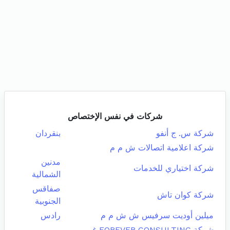
شركات في نفس الإختصاص
شركة س. ج أنفو
بنقردان
شركة اعلامية اتصالات ش م م
مدنين
شركة اختياري للخدمات
الشمالية
صفاقس
شركة كوان تاش
الجنوبية
ميلين أوديت سرفيس ش ش م م
رادس
شركة FOREVER CONSULTING غير