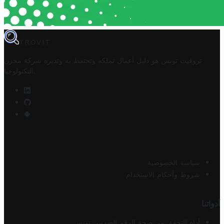
TROVIT
تروفيت تونس هو دليل أعمال تملكه وتحتفظ به وتديره
شركة مخزن
.
التكنولوجيا
سياسة الخصوصية
شروط وأحكام الاستخدام
أدواتنا
أداة التحقق من صحة الرقم الضريبي تونس