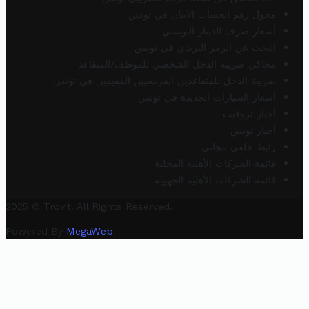
محول رقم الحساب الآيبان في تونس
أسعار صرف الدينار التونسي
البحث عن الرمز البريدي في تونس
محاكي ضريبة الدخل الشخصي للموظف/المتقاعد
ضريبة الدخل للمتقاعدين الفرنسيين المقيمين في تونس
أسعار السيارات الجديدة في تونس
أخبار تروفيت
أخبار تونس
رابط خلفي مجاني
قائمة الشركات الأهلية المحلية
قائمة الشركات الأهلية الجهوية
2025 © Trovit. All Rights Reserved.
Powered By
MegaWeb
.