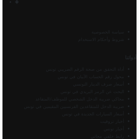
سياسة الخصوصية
شروط وأحكام الاستخدام
أدواتنا
أداة التحقق من صحة الرقم الضريبي تونس
محول رقم الحساب الآيبان في تونس
أسعار صرف الدينار التونسي
البحث عن الرمز البريدي في تونس
محاكي ضريبة الدخل الشخصي للموظف/المتقاعد
ضريبة الدخل للمتقاعدين الفرنسيين المقيمين في تونس
أسعار السيارات الجديدة في تونس
أخبار تروفيت
أخبار تونس
رابط خلفي مجاني