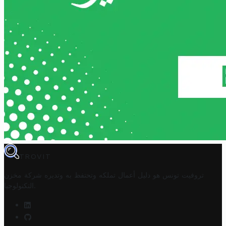
TROVIT
تروفيت تونس هو دليل أعمال تملكه وتحتفظ به وتديره
شركة مخزن
.
التكنولوجيا