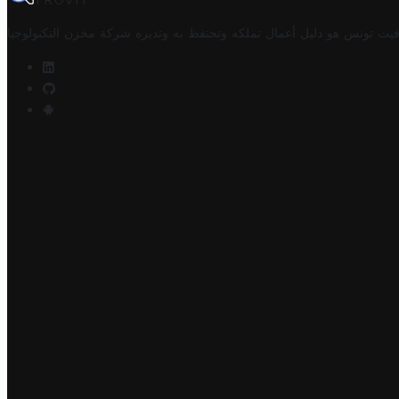
TROVIT
فيت تونس هو دليل أعمال تملكه وتحتفظ به وتديره
شركة مخزن التكنولوجيا