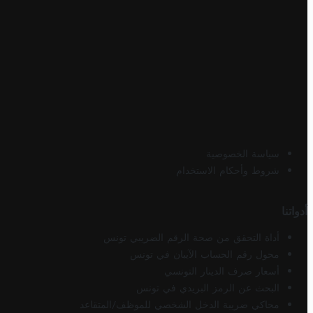
سياسة الخصوصية
شروط وأحكام الاستخدام
أدواتنا
أداة التحقق من صحة الرقم الضريبي تونس
محول رقم الحساب الآيبان في تونس
أسعار صرف الدينار التونسي
البحث عن الرمز البريدي في تونس
محاكي ضريبة الدخل الشخصي للموظف/المتقاعد