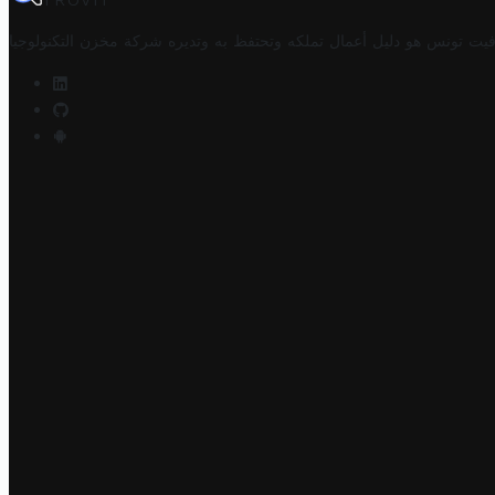
TROVIT
فيت تونس هو دليل أعمال تملكه وتحتفظ به وتديره
شركة مخزن التكنولوجيا