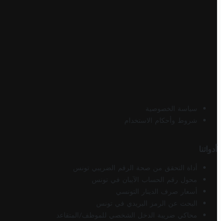
سياسة الخصوصية
شروط وأحكام الاستخدام
أدواتنا
أداة التحقق من صحة الرقم الضريبي تونس
محول رقم الحساب الآيبان في تونس
أسعار صرف الدينار التونسي
البحث عن الرمز البريدي في تونس
محاكي ضريبة الدخل الشخصي للموظف/المتقاعد