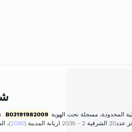
شر
ية المحدودة، مسجلة تحت الهوية
B03191982009
. تم 
ة المدينة (
2080
)، ا