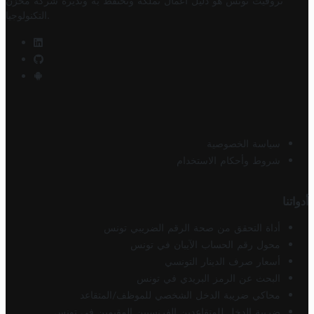
تروفيت تونس هو دليل أعمال تملكه وتحتفظ به وتديره
شركة مخزن
.
التكنولوجيا
سياسة الخصوصية
شروط وأحكام الاستخدام
أدواتنا
أداة التحقق من صحة الرقم الضريبي تونس
محول رقم الحساب الآيبان في تونس
أسعار صرف الدينار التونسي
البحث عن الرمز البريدي في تونس
محاكي ضريبة الدخل الشخصي للموظف/المتقاعد
ضريبة الدخل للمتقاعدين الفرنسيين المقيمين في تونس