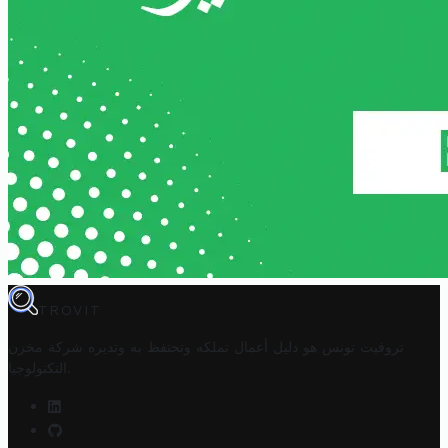
TROVIT
تروفيت تونس هو دليل أعمال تملكه وتحتفظ به وتديره
شركة مخزن
.
التكنولوجيا