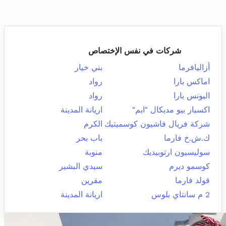
شركات في نفس الإختصاص
أزاليافرما
بني خيار
اماكس بارا
رواد
اليونس بارا
رواد
اكسبار بيو مديكال "ابم"
اريانة المدينة
شركة فريال فاشيون كوسميتيك
الكرم
ك.ش.خ فارما
باب بحر
سوليسيون ارتوبيديك
منوبة
كوسمو ديرم
سيدي البشير
قولد فارما
مقرين
2 م سانتاي بلوس
اريانة المدينة