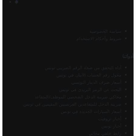
سياسة الخصوصية
شروط وأحكام الاستخدام
أدواتنا
أداة التحقق من صحة الرقم الضريبي تونس
محول رقم الحساب الآيبان في تونس
أسعار صرف الدينار التونسي
البحث عن الرمز البريدي في تونس
محاكي ضريبة الدخل الشخصي للموظف/المتقاعد
ضريبة الدخل للمتقاعدين الفرنسيين المقيمين في تونس
أسعار السيارات الجديدة في تونس
أخبار تروفيت
أخبار تونس
رابط خلفي مجاني