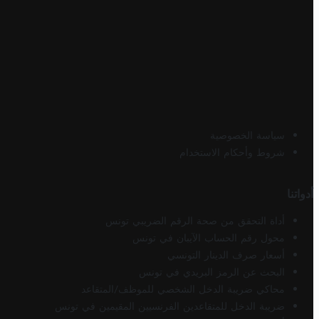
سياسة الخصوصية
شروط وأحكام الاستخدام
أدواتنا
أداة التحقق من صحة الرقم الضريبي تونس
محول رقم الحساب الآيبان في تونس
أسعار صرف الدينار التونسي
البحث عن الرمز البريدي في تونس
محاكي ضريبة الدخل الشخصي للموظف/المتقاعد
ضريبة الدخل للمتقاعدين الفرنسيين المقيمين في تونس