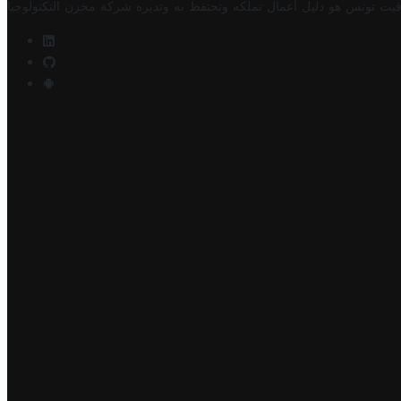
فيت تونس هو دليل أعمال تملكه وتحتفظ به وتديره
شركة مخزن التكنولوجيا