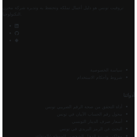
تروفيت تونس هو دليل أعمال تملكه وتحتفظ به وتديره
شركة مخزن
.
التكنولوجيا
سياسة الخصوصية
شروط وأحكام الاستخدام
أدواتنا
أداة التحقق من صحة الرقم الضريبي تونس
محول رقم الحساب الآيبان في تونس
أسعار صرف الدينار التونسي
البحث عن الرمز البريدي في تونس
محاكي ضريبة الدخل الشخصي للموظف/المتقاعد