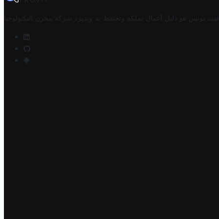
TROVIT
فيت تونس هو دليل أعمال تملكه وتحتفظ به وتديره
شركة مخزن التكنولوجيا