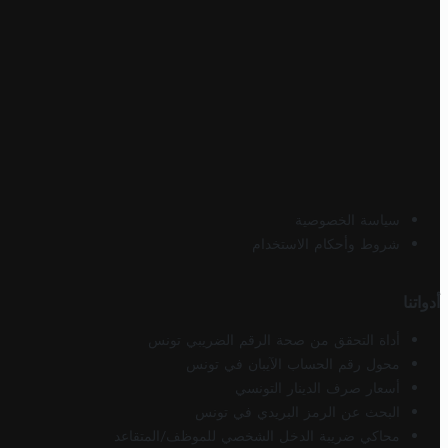
سياسة الخصوصية
شروط وأحكام الاستخدام
أدواتنا
أداة التحقق من صحة الرقم الضريبي تونس
محول رقم الحساب الآيبان في تونس
أسعار صرف الدينار التونسي
البحث عن الرمز البريدي في تونس
محاكي ضريبة الدخل الشخصي للموظف/المتقاعد