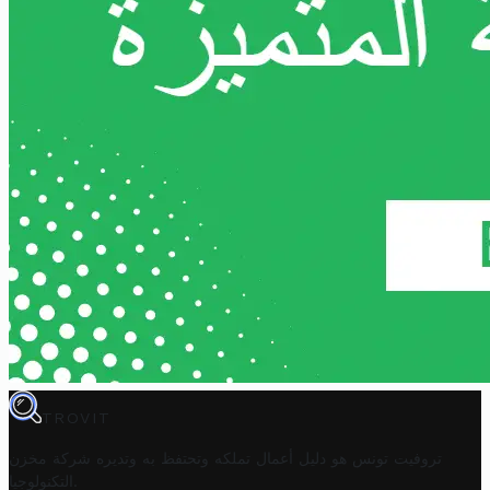
TROVIT
تروفيت تونس هو دليل أعمال تملكه وتحتفظ به وتديره
شركة مخزن
.
التكنولوجيا