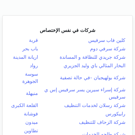
شركات في نفس الإختصاص
كلين فاب سرفيس
قربة
شركة سرفي دوم
باب بحر
شركة جريدي للنظافة و المساندة
اريانة المدينة
البخار المثالي باي وليد الجزيري
رواد
سوسة
شركة بولهيجيان -في حالة تصفية
الجوهرة
شركة إسراء سيرين يسر سرفيس إس ي
منيهلة
سرفيس
شركة رسلان لخدمات التنظيف
القلعة الكبرى
رابيكورس
فوشانة
شركة الزحاف للتنظيف
ميدون
تطاوين
شركة طلحه للخدمات