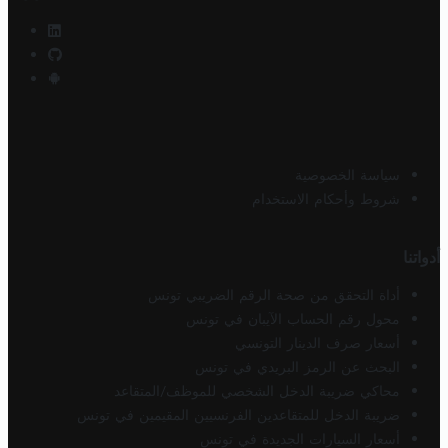
سياسة الخصوصية
شروط وأحكام الاستخدام
أدواتنا
أداة التحقق من صحة الرقم الضريبي تونس
محول رقم الحساب الآيبان في تونس
أسعار صرف الدينار التونسي
البحث عن الرمز البريدي في تونس
محاكي ضريبة الدخل الشخصي للموظف/المتقاعد
ضريبة الدخل للمتقاعدين الفرنسيين المقيمين في تونس
أسعار السيارات الجديدة في تونس