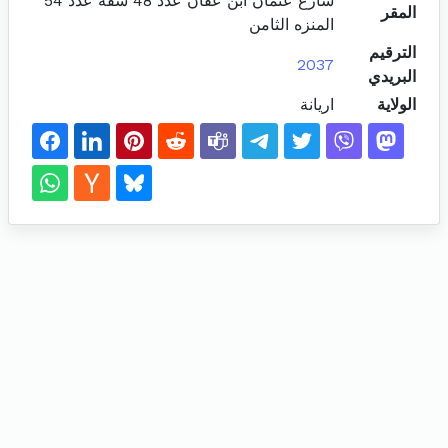
شارع عثمان ابن عفان عدد 48 شقة عدد 54
المقر
المنزه الثامن
الترقيم
2037
البريدي
الولاية
اريانة