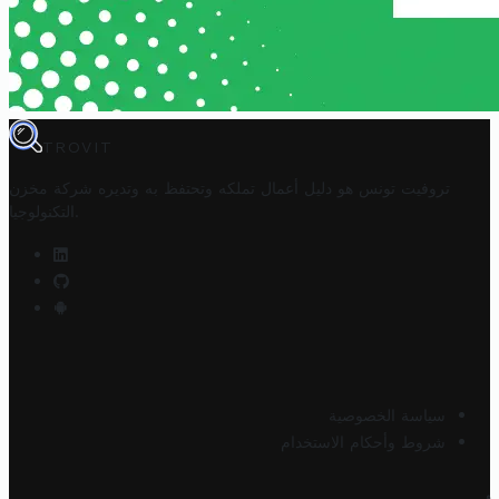
TROVIT
تروفيت تونس هو دليل أعمال تملكه وتحتفظ به وتديره
شركة مخزن
.
التكنولوجيا
سياسة الخصوصية
شروط وأحكام الاستخدام