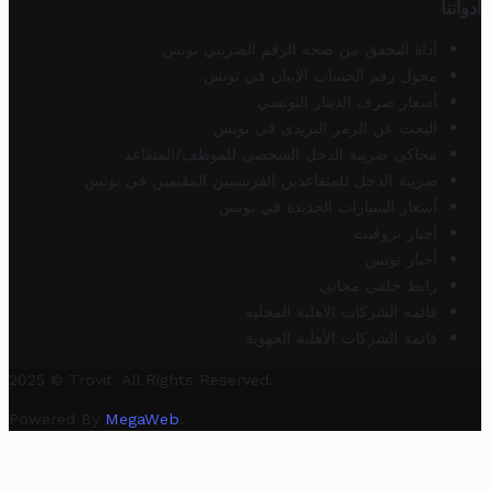
أدواتنا
أداة التحقق من صحة الرقم الضريبي تونس
محول رقم الحساب الآيبان في تونس
أسعار صرف الدينار التونسي
البحث عن الرمز البريدي في تونس
محاكي ضريبة الدخل الشخصي للموظف/المتقاعد
ضريبة الدخل للمتقاعدين الفرنسيين المقيمين في تونس
أسعار السيارات الجديدة في تونس
أخبار تروفيت
أخبار تونس
رابط خلفي مجاني
قائمة الشركات الأهلية المحلية
قائمة الشركات الأهلية الجهوية
2025 © Trovit. All Rights Reserved.
Powered By
MegaWeb
.