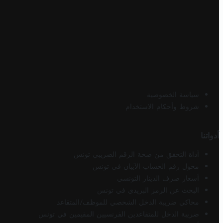
سياسة الخصوصية
شروط وأحكام الاستخدام
أدواتنا
أداة التحقق من صحة الرقم الضريبي تونس
محول رقم الحساب الآيبان في تونس
أسعار صرف الدينار التونسي
البحث عن الرمز البريدي في تونس
محاكي ضريبة الدخل الشخصي للموظف/المتقاعد
ضريبة الدخل للمتقاعدين الفرنسيين المقيمين في تونس