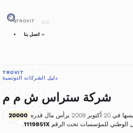
TROVIT
اتصل بنا
TROVIT
دليل الشركات التونسية
شركة ستراس ش م م
توبر 2009 برأس مال قدره
20000
ل الوطني للمؤسسات تحت الرقم
1119851X
.