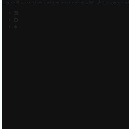
فيت تونس هو دليل أعمال تملكه وتحتفظ به وتديره
شركة مخزن التكنولوجيا