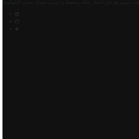
فيت تونس هو دليل أعمال تملكه وتحتفظ به وتديره
شركة مخزن التكنولوجيا