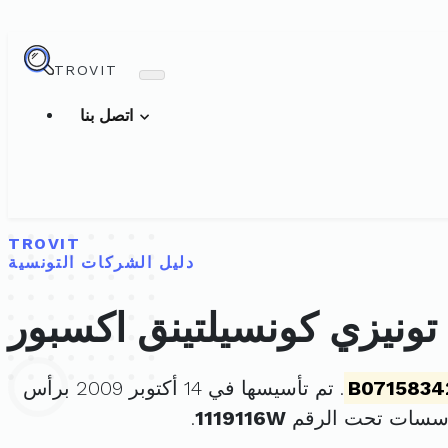
TROVIT
اتصل بنا
TROVIT
دليل الشركات التونسية
تونيزي كونسيلتينق اكسبور
B0715834
. تم تأسيسها في 14 أكتوبر 2009 برأس
ؤسسات تحت الرقم
1119116W
.