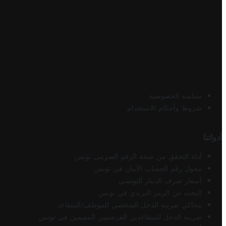
سياسة الخصوصية
شروط وأحكام الاستخدام
أدواتنا
أداة التحقق من صحة الرقم الضريبي تونس
محول رقم الحساب الآيبان في تونس
أسعار صرف الدينار التونسي
البحث عن الرمز البريدي في تونس
محاكي ضريبة الدخل الشخصي للموظف/المتقاعد
ضريبة الدخل للمتقاعدين الفرنسيين المقيمين في تونس