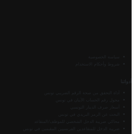
سياسة الخصوصية
شروط وأحكام الاستخدام
أدواتنا
أداة التحقق من صحة الرقم الضريبي تونس
محول رقم الحساب الآيبان في تونس
أسعار صرف الدينار التونسي
البحث عن الرمز البريدي في تونس
محاكي ضريبة الدخل الشخصي للموظف/المتقاعد
ضريبة الدخل للمتقاعدين الفرنسيين المقيمين في تونس