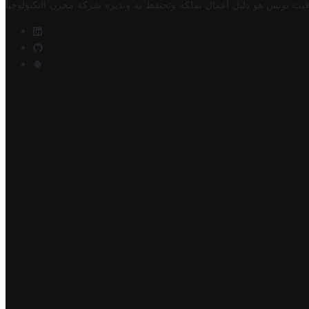
فيت تونس هو دليل أعمال تملكه وتحتفظ به وتديره
شركة مخزن التكنولوجيا