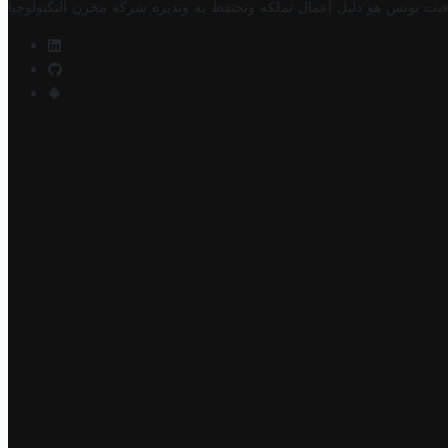
فيت تونس هو دليل أعمال تملكه وتحتفظ به وتديره
شركة مخزن التكنولوجيا