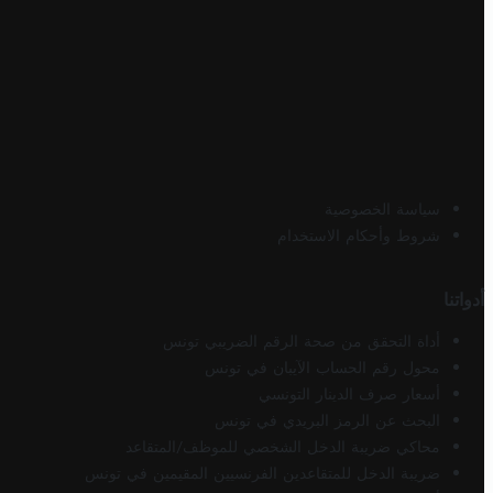
سياسة الخصوصية
شروط وأحكام الاستخدام
أدواتنا
أداة التحقق من صحة الرقم الضريبي تونس
محول رقم الحساب الآيبان في تونس
أسعار صرف الدينار التونسي
البحث عن الرمز البريدي في تونس
محاكي ضريبة الدخل الشخصي للموظف/المتقاعد
ضريبة الدخل للمتقاعدين الفرنسيين المقيمين في تونس