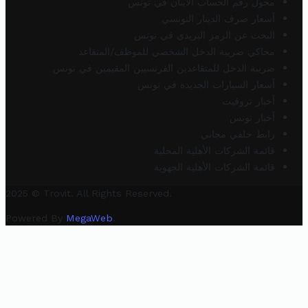
محول رقم الحساب الآيبان في تونس
أسعار صرف الدينار التونسي
البحث عن الرمز البريدي في تونس
محاكي ضريبة الدخل الشخصي للموظف/المتقاعد
ضريبة الدخل للمتقاعدين الفرنسيين المقيمين في تونس
أسعار السيارات الجديدة في تونس
أخبار تروفيت
أخبار تونس
رابط خلفي مجاني
قائمة الشركات الأهلية المحلية
قائمة الشركات الأهلية الجهوية
2025 © Trovit. All Rights Reserved.
Powered By
MegaWeb
.