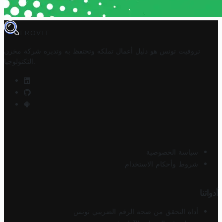
TROVIT
تروفيت تونس هو دليل أعمال تملكه وتحتفظ به وتديره
شركة مخزن
.
التكنولوجيا
سياسة الخصوصية
شروط وأحكام الاستخدام
أدواتنا
أداة التحقق من صحة الرقم الضريبي تونس