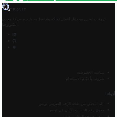
TROVIT
تروفيت تونس هو دليل أعمال تملكه وتحتفظ به وتديره
شركة مخزن
.
التكنولوجيا
سياسة الخصوصية
شروط وأحكام الاستخدام
أدواتنا
أداة التحقق من صحة الرقم الضريبي تونس
محول رقم الحساب الآيبان في تونس
أسعار صرف الدينار التونسي