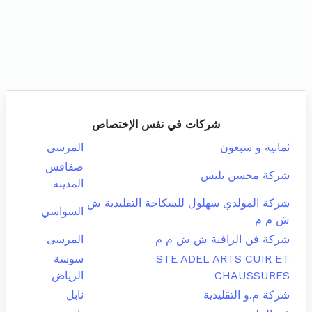
شركات في نفس الإختصاص
ثمانية و سبعون
المرسى
صفاقس
شركة محسن بليس
المدينة
شركة المولدي سهلول للسكاجة التقليدية ش
السواسي
ش م م
شركة فن الرافية ش ش م م
المرسى
STE ADEL ARTS CUIR ET
سوسة
CHAUSSURES
الرياض
شركة م.و التقليدية
نابل