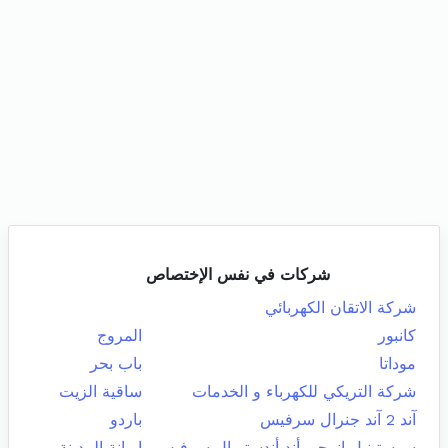
شركات في نفس الإختصاص
شركة الاتقان الكهربائي
كانبور
المروج
موداتا
باب بحر
شركة التريكي للكهرباء و الخدمات
ساقية الزيت
آند 2 آند جنرال سرفيس
باردو
سوستينبل إنرجي أند أندستريال سرفيس
اريانة المدينة