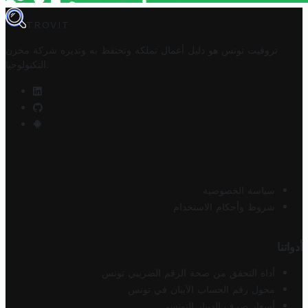
TROVIT
تروفيت تونس هو دليل أعمال تملكه وتحتفظ به وتديره
شركة مخزن
.
التكنولوجيا
سياسة الخصوصية
شروط وأحكام الاستخدام
أدواتنا
أداة التحقق من صحة الرقم الضريبي تونس
محول رقم الحساب الآيبان في تونس
أسعار صرف الدينار التونسي