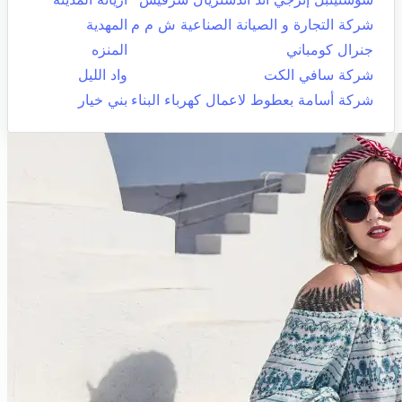
شركة التجارة و الصيانة الصناعية ش م م
المهدية
جنرال كومباني
المنزه
شركة سافي الكت
واد الليل
شركة أسامة بعطوط لاعمال كهرباء البناء
بني خيار