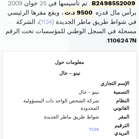
B2498552009
. تم تأسيسها في 25 جوان 2009
برأس مال قدره
9500 د.ت
، ويقع مقرها الرئيسي
في شواط طريق ماطر الجديدة (
1134
)، الشركة
مسجلة في السجل الوطني للمؤسسات تحت الرقم
.
1106247N
معلومات حول
نينو - جال
الإسم التجاري
التسمية
نينو - جال
النظام
شركة الشخص الواحد ذات المسؤولية
القانوني
المحدودة
المقر
شواط طريق ماطر الجديدة
الترقيم
1134
البريدي