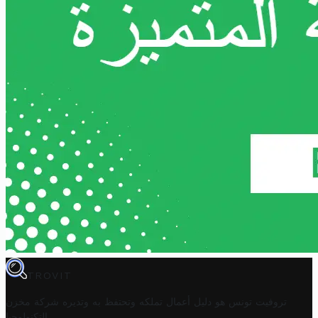
TROVIT
تروفيت تونس هو دليل أعمال تملكه وتحتفظ به وتديره
شركة مخزن
.
التكنولوجيا