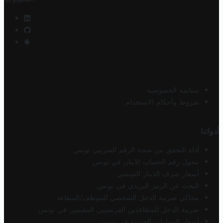
سياسة الخصوصية
شروط وأحكام الاستخدام
أدواتنا
أداة التحقق من صحة الرقم الضريبي تونس
محول رقم الحساب الآيبان في تونس
أسعار صرف الدينار التونسي
البحث عن الرمز البريدي في تونس
محاكي ضريبة الدخل الشخصي للموظف/المتقاعد
ضريبة الدخل للمتقاعدين الفرنسيين المقيمين في تونس
أسعار السيارات الجديدة في تونس