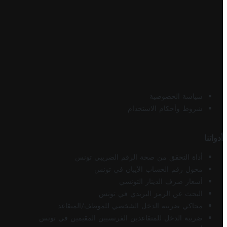
سياسة الخصوصية
شروط وأحكام الاستخدام
أدواتنا
أداة التحقق من صحة الرقم الضريبي تونس
محول رقم الحساب الآيبان في تونس
أسعار صرف الدينار التونسي
البحث عن الرمز البريدي في تونس
محاكي ضريبة الدخل الشخصي للموظف/المتقاعد
ضريبة الدخل للمتقاعدين الفرنسيين المقيمين في تونس