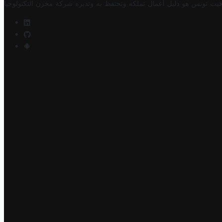
فيت تونس هو دليل أعمال تملكه وتحتفظ به وتديره
شركة مخزن التكنولوجيا