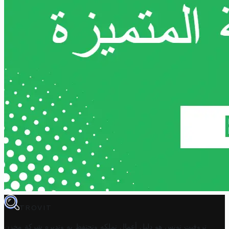
TROVIT
تروفيت تونس هو دليل أعمال تملكه وتحتفظ به وتديره
شركة مخزن