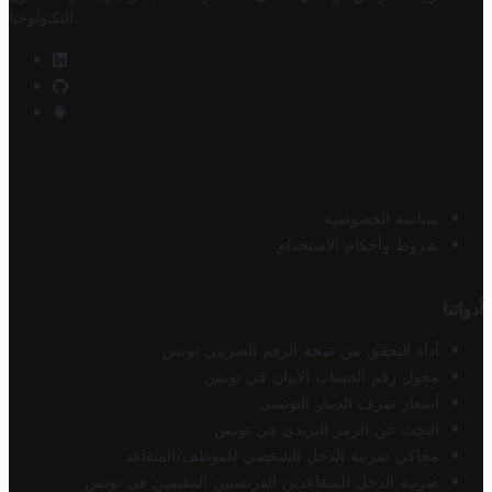
.
التكنولوجيا
سياسة الخصوصية
شروط وأحكام الاستخدام
أدواتنا
أداة التحقق من صحة الرقم الضريبي تونس
محول رقم الحساب الآيبان في تونس
أسعار صرف الدينار التونسي
البحث عن الرمز البريدي في تونس
محاكي ضريبة الدخل الشخصي للموظف/المتقاعد
ضريبة الدخل للمتقاعدين الفرنسيين المقيمين في تونس