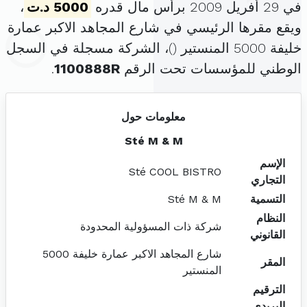
في 29 أفريل 2009 برأس مال قدره
5000 د.ت
،
ويقع مقرها الرئيسي في شارع المجاهد الاكبر عمارة
خليفة 5000 المنستير (
)، الشركة مسجلة في السجل
الوطني للمؤسسات تحت الرقم
1100888R
.
معلومات حول
Sté M & M
الإسم
Sté COOL BISTRO
التجاري
التسمية
Sté M & M
النظام
شركة ذات المسؤولية المحدودة
القانوني
شارع المجاهد الاكبر عمارة خليفة 5000
المقر
المنستير
الترقيم
البريدي