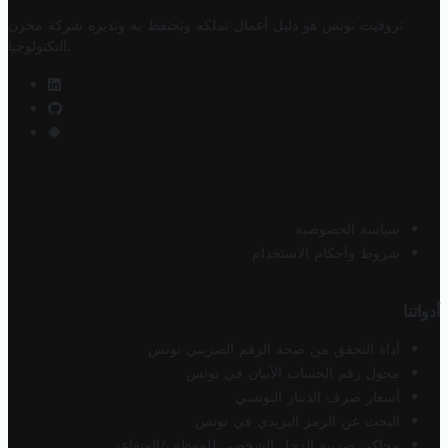
تروفيت تونس هو دليل أعمال تملكه وتحتفظ به وتديره
شركة مخزن
.
التكنولوجيا
سياسة الخصوصية
شروط وأحكام الاستخدام
أدواتنا
أداة التحقق من صحة الرقم الضريبي تونس
محول رقم الحساب الآيبان في تونس
أسعار صرف الدينار التونسي
البحث عن الرمز البريدي في تونس
محاكي ضريبة الدخل الشخصي للموظف/المتقاعد