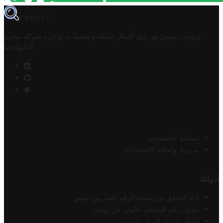
TROVIT
تروفيت تونس هو دليل أعمال تملكه وتحتفظ به وتديره
شركة مخزن
.
التكنولوجيا
سياسة الخصوصية
شروط وأحكام الاستخدام
أدواتنا
أداة التحقق من صحة الرقم الضريبي تونس
محول رقم الحساب الآيبان في تونس
أسعار صرف الدينار التونسي