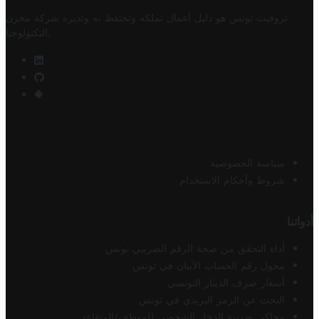
تروفيت تونس هو دليل أعمال تملكه وتحتفظ به وتديره
شركة مخزن
.
التكنولوجيا
سياسة الخصوصية
شروط وأحكام الاستخدام
أدواتنا
أداة التحقق من صحة الرقم الضريبي تونس
محول رقم الحساب الآيبان في تونس
أسعار صرف الدينار التونسي
البحث عن الرمز البريدي في تونس
محاكي ضريبة الدخل الشخصي للموظف/المتقاعد