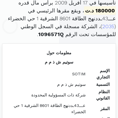
تأسيسها في 17 أفريل 2009 برأس مال قدره
180000 د.ت
، ويقع مقرها الرئيسي في
عـــ43ـددنهج الطاقة 8601 الشرقية 1 حي الخضراء
(
2035
)، الشركة مسجلة في السجل الوطني
للمؤسسات تحت الرقم
1096571Q
.
معلومات حول
سوتيم ش ذ م م
الإسم
SOTIM
التجاري
التسمية
سوتيم ش ذ م م
النظام
شركة ذات المسؤولية المحدودة
القانوني
عـــ43ـددنهج الطاقة 8601 الشرقية 1 حي
المقر
الخضراء