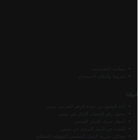
سياسة الخصوصية
شروط وأحكام الاستخدام
أدواتنا
أداة التحقق من صحة الرقم الضريبي تونس
محول رقم الحساب الآيبان في تونس
أسعار صرف الدينار التونسي
البحث عن الرمز البريدي في تونس
محاكي ضريبة الدخل الشخصي للموظف/المتقاعد