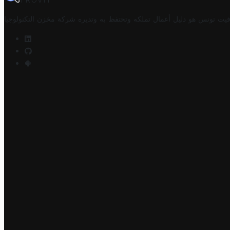
TROVIT
فيت تونس هو دليل أعمال تملكه وتحتفظ به وتديره
شركة مخزن التكنولوجيا