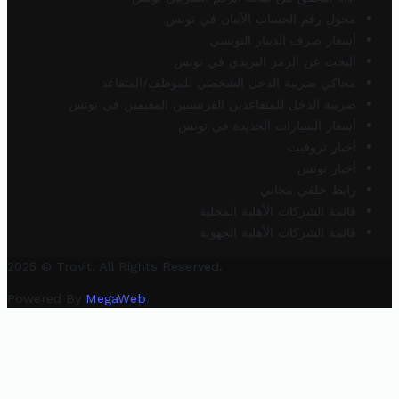
محول رقم الحساب الآيبان في تونس
أسعار صرف الدينار التونسي
البحث عن الرمز البريدي في تونس
محاكي ضريبة الدخل الشخصي للموظف/المتقاعد
ضريبة الدخل للمتقاعدين الفرنسيين المقيمين في تونس
أسعار السيارات الجديدة في تونس
أخبار تروفيت
أخبار تونس
رابط خلفي مجاني
قائمة الشركات الأهلية المحلية
قائمة الشركات الأهلية الجهوية
2025 © Trovit. All Rights Reserved.
Powered By
MegaWeb
.