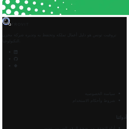
TROVIT
تروفيت تونس هو دليل أعمال تملكه وتحتفظ به وتديره
شركة مخزن
.
التكنولوجيا
سياسة الخصوصية
شروط وأحكام الاستخدام
أدواتنا
أداة التحقق من صحة الرقم الضريبي تونس