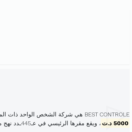
BEST CONTROLE هي شركة الشخص الواحد ذات المسؤولية المحدودة ، مسجلة تحت الهوية
5000 د.ت
، ويقع مقرها الرئيسي في عـ445ـدد نهج منريال المشرف المنستير (