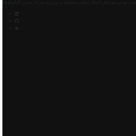
فيت تونس هو دليل أعمال تملكه وتحتفظ به وتديره
شركة مخزن التكنولوجيا