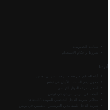
سياسة الخصوصية
شروط وأحكام الاستخدام
أدواتنا
أداة التحقق من صحة الرقم الضريبي تونس
محول رقم الحساب الآيبان في تونس
أسعار صرف الدينار التونسي
البحث عن الرمز البريدي في تونس
محاكي ضريبة الدخل الشخصي للموظف/المتقاعد
ضريبة الدخل للمتقاعدين الفرنسيين المقيمين في تونس