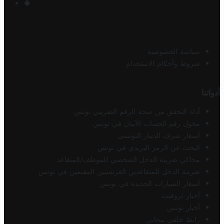
سياسة الخصوصية
شروط وأحكام الاستخدام
أدواتنا
أداة التحقق من صحة الرقم الضريبي تونس
محول رقم الحساب الآيبان في تونس
أسعار صرف الدينار التونسي
البحث عن الرمز البريدي في تونس
محاكي ضريبة الدخل الشخصي للموظف/المتقاعد
ضريبة الدخل للمتقاعدين الفرنسيين المقيمين في تونس
أسعار السيارات الجديدة في تونس
أخبار تروفيت
أخبار تونس
رابط خلفي مجاني