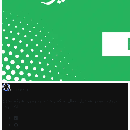
TROVIT
تروفيت تونس هو دليل أعمال تملكه وتحتفظ به وتديره
شركة مخزن
.
التكنولوجيا