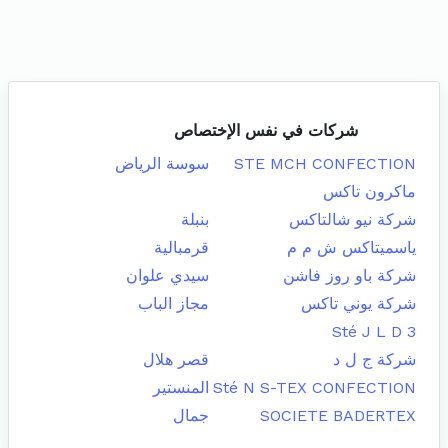
شركات في نفس الإختصاص
STE MCH CONFECTION
سوسة الرياض
ماكرون تاكس
شركة نيو شالتاكس
بنبلة
ياسميتاكس ش م م
قرمبالية
شركة باو روز فاشن
سيدي علوان
شركة يوني تاكس
مجاز الباب
Sté J L D 3
شركة ج ل د
قصر هلال
Sté N S-TEX CONFECTION
المنستير
SOCIETE BADERTEX
جمال