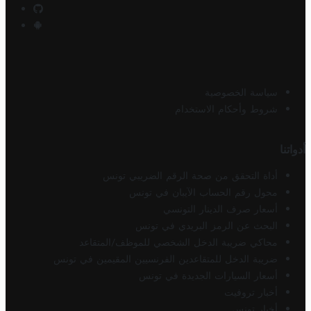
سياسة الخصوصية
شروط وأحكام الاستخدام
أدواتنا
أداة التحقق من صحة الرقم الضريبي تونس
محول رقم الحساب الآيبان في تونس
أسعار صرف الدينار التونسي
البحث عن الرمز البريدي في تونس
محاكي ضريبة الدخل الشخصي للموظف/المتقاعد
ضريبة الدخل للمتقاعدين الفرنسيين المقيمين في تونس
أسعار السيارات الجديدة في تونس
أخبار تروفيت
أخبار تونس