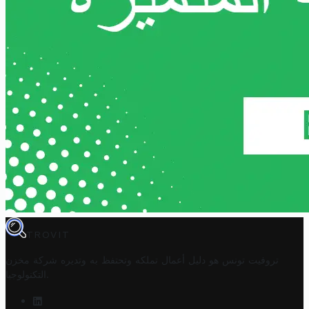
TROVIT
تروفيت تونس هو دليل أعمال تملكه وتحتفظ به وتديره
شركة مخزن
.
التكنولوجيا