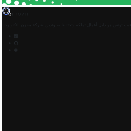
TROVIT
فيت تونس هو دليل أعمال تملكه وتحتفظ به وتديره
شركة مخزن التكنولوجيا