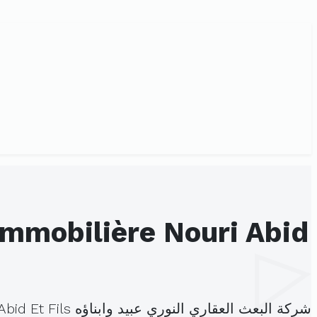
شركة البعث العقاري النوري عبيد وابناؤه Promotion Immobilière Nouri Abid Et Fils هي شركة ذات المسؤولية المحدودة، مسجلة تحت الهوية